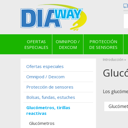
OFERTAS
OMNIPOD /
PROTECCIÓN
ESPECIALES
DEXCOM
DE SENSORES
Introducción
Ofertas especiales
Glucó
Omnipod / Dexcom
Protección de sensores
Los glucómet
Bolsas, fundas, estuches
Glucómet
Glucómetros, tirillas
reactivas
Glucómetros