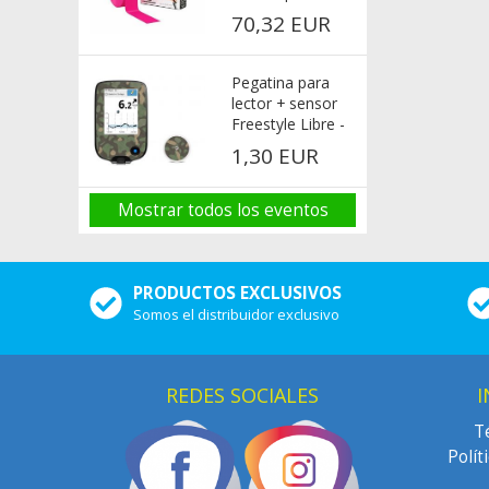
Rosa 32 m
70,32 EUR
Pegatina para
lector + sensor
Freestyle Libre -
Camuflaje militar
1,30 EUR
Mostrar todos los eventos
PRODUCTOS EXCLUSIVOS
Somos el distribuidor exclusivo
REDES SOCIALES
I
T
Polít