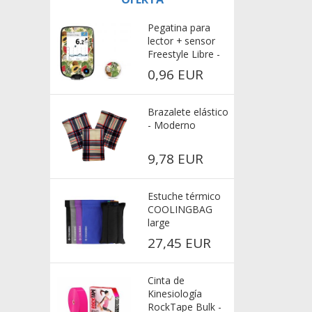
Pegatina para
lector + sensor
Freestyle Libre -
Frutas exóticas
0,96 EUR
Brazalete elástico
- Moderno
9,78 EUR
Estuche térmico
COOLINGBAG
large
27,45 EUR
Cinta de
Kinesiología
RockTape Bulk -