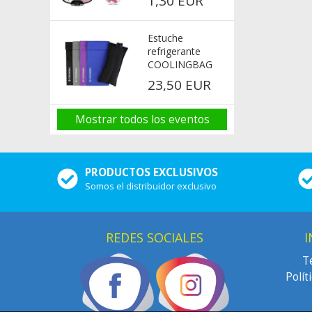
1,30 EUR
Estuche
refrigerante
COOLINGBAG
23,50 EUR
Mostrar todos los eventos
PRODUCTOS EXCLUSIVOS
Somos el distribuidor exclusivo
REDES SOCIALES
I
T
Polít