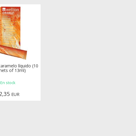
caramelo líquido (10
hets of 13ml)
En stock
2,35
EUR