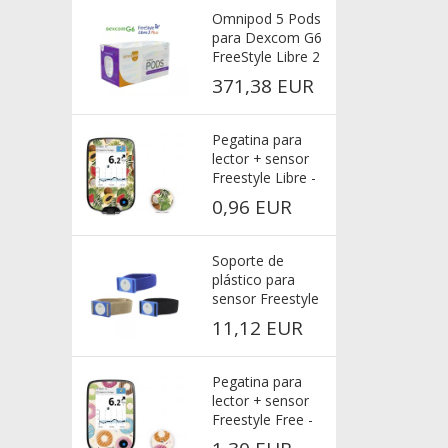
Omnipod 5 Pods
para Dexcom G6
FreeStyle Libre 2
Plus
371,38 EUR
Pegatina para
lector + sensor
Freestyle Libre -
Frutas exóticas
0,96 EUR
Soporte de
plástico para
sensor Freestyle
Libre 3 Azul
11,12 EUR
Pegatina para
lector + sensor
Freestyle Free -
Donas