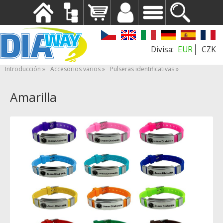
EUR
CZK
Introducción
Accesorios varios
Pulseras identificativas
Amarilla