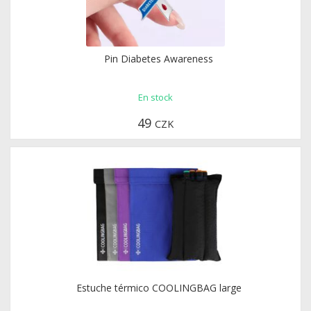
Estuche para bolígrafos de insulina COOLINGBAG
Pin Diabetes Awareness
En stock
En stock
119
CZK
49
CZK
Estuche térmico COOLINGBAG large