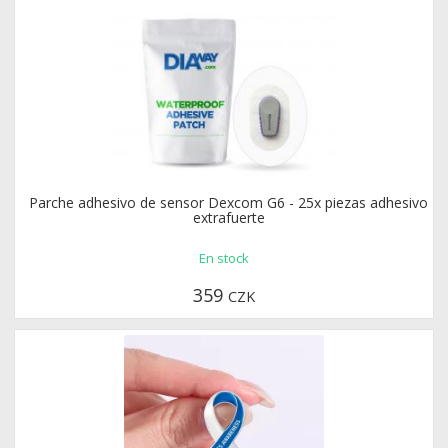
Estuche para llevar accesorios para control de diabetes
Parche adhesivo de sensor Dexcom G6 - 25x piezas adhesivo
COOLINGBAG - ...
extrafuerte
En stock
En stock
399
CZK
359
CZK