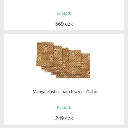
En stock
En stock
2 499
569
CZK
CZK
Manga elástica para brazo – Gris
Manga elástica para brazo – Ositos
En stock
En stock
249
CZK
249
CZK